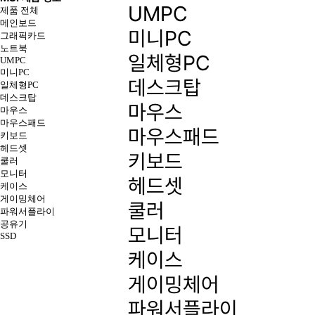
UMPC
제품 전체
메인보드
미니PC
그래픽카드
노트북
일체형PC
UMPC
미니PC
데스크탑
일체형PC
데스크탑
마우스
마우스
마우스패드
마우스패드
키보드
헤드셋
키보드
쿨러
모니터
헤드셋
케이스
게이밍체어
쿨러
파워서플라이
공유기
모니터
SSD
케이스
게이밍체어
파워서플라이