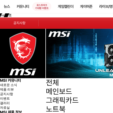
로스트아크
뉴스
커뮤니티
게임캘린더
게이머존
라이브/
기대평 이벤트
msi 인벤
공지사항
MSI 뉴스
MSI 이벤트
상품 정보
리뷰/사용기
사용자 카페
MSI 커뮤니티
전체
새로운 소식
메인보드
제품 리뷰
공지사항
그래픽카드
이벤트
갤러리
노트북
자료실
MSI 제품 정보